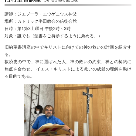
Old Testament Lectures
講師：ジエブーラ・エウゲニウス神父
場所：カトリック半田教会の信徒会館
日時：第1第3土曜日 午後2時～3時
対象：誰でも（聖書をご持参するように薦める。）
旧約聖書講座の中でキリストに向けての神の救いの計画を紹介す
る。
救済史の中で、神に選ばれた人、神の救いの約束、神との契約に
焦点を合わせ、
イエス・キリストによる救いの成就の理解を助け
る目的である。