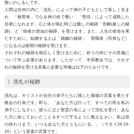
救いのしるしです。
人間は信仰の内に「洗礼」によって神の子どもとして新しく生ま
れ 「御聖体」で心を神の命で養い 「堅信」によって成熟した
信者になれます。心と体が病む時には癒しの秘跡「告解(赦しの秘
跡)」と「病者の塗油の秘跡」を受けます。また、人生の使命を果
たすために、結婚する人は「婚姻の秘跡」 聖職者（司祭など）
になる人は叙階の秘跡を受けます。
それぞれの秘跡を相応しく受けるために、祈りの内にその意義に
ついて学ぶ必要があります。したがって、半田教会では、それぞ
れの秘跡を受ける意義と必要な準備は以下のとおりです。
1
洗礼の秘跡
洗礼は、キリストが自分の弟子たちに残した最後の言葉を果たす
教会の行為です。即ち、「あなた方は行って、すべての民を私の
弟子にしなさい。彼らに父と聖霊の名によって洗礼を受け、あな
た方に命じておいたことをすべて守るように教えなさい。私は世
の終わりまで、いつもあなた方とともにいる。」（マタイ28:19-
20）という派遣の言葉です。