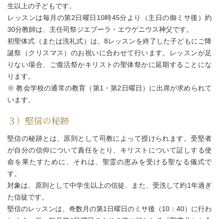
生以上の子どもです。
レッスンは毎月の第2日曜日10時45分より（主日の御ミサ後）約
30分教師は、主任司祭ジエブーラ・エウゲニウス神父です。
初聖体式（または洗礼式）は、8レッスンを終了した子どもにご降
誕祭（クリスマス）のお祝いに合わせて行います。レッスンが足
りない場合、ご復活祭かキリストの聖体祭かに延期することにな
ります。
※ 教会学校の通常の教育（第1・第2日曜日）に出席が求められて
います。
３）堅信の秘跡
堅信の秘跡とは、原則として司教によって授けられます。受堅者
が自分の信仰について責任をとり、キリストについて証しする使
命を果たすために、それは、聖霊の恵みを受ける聖なる儀式で
す。
対象は、原則として中学生以上の信徒、また、受洗して約1年過ぎ
た信徒です。
堅信のレッスンは、奇数月の第1日曜日のミサ後（10：40）に行わ