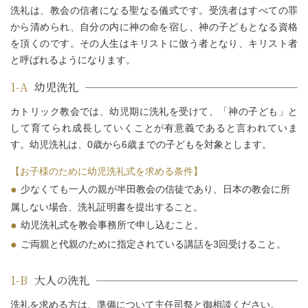
洗礼は、教会の信者になる聖なる儀式です。受洗者はすべての罪
から清められ、自分の内に神の命を宿し、神の子どもとなる資格
を頂くのです。その人生はキリストに倣う者となり、キリスト者
と呼ばれるようになります。
1-A
幼児洗礼
カトリック教会では、幼児期に洗礼を受けて、「神の子ども」と
して育てられ成長していくことが有意義であると言われていま
す。幼児洗礼は、0歳から6歳までの子どもを対象とします。
【お子様のために幼児洗礼式を求める条件】
少なくても一人の親が半田教会の信徒であり、日本の教会に所
属しない場合、洗礼証明書を提出すること。
幼児洗礼式を教会事務所で申し込むこと。
ご両親と代親のために指定されている講話を3回受けること。
1-B
大人の洗礼
洗礼を求める方は、準備について主任司祭と御相談ください。