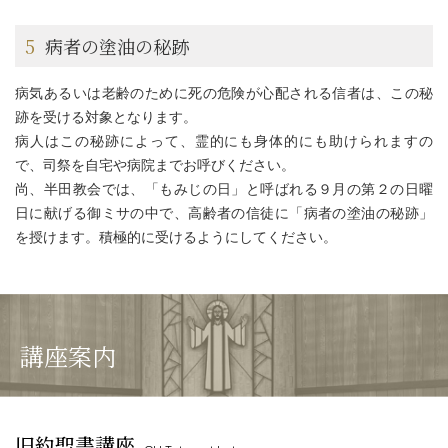
5
病者の塗油の秘跡
病気あるいは老齢のために死の危険が心配される信者は、この秘
跡を受ける対象となります。
病人はこの秘跡によって、霊的にも身体的にも助けられますの
で、司祭を自宅や病院までお呼びください。
尚、半田教会では、「もみじの日」と呼ばれる９月の第２の日曜
日に献げる御ミサの中で、高齢者の信徒に「病者の塗油の秘跡」
を授けます。積極的に受けるようにしてください。
講座案内
旧約聖書講座