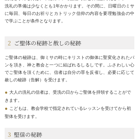
洗礼の準備は少なくとも1年かかります。その間に、日曜日のミサ
に毎回、毎日のお祈りとカトリック信仰の内容を要理勉強会の中
で学ぶことが条件となります。
2
ご聖体の秘跡と赦しの秘跡
ご聖体の秘跡は、御ミサの時にキリストの御体に聖変化されたパ
ンを頂き、神と教会と一つに結ばれるしるしです。ふさわしい心
でご聖体を頂くために、信者は自分の罪を反省し、必要に応じて
赦しの秘跡（告解）を受けます。
大人の洗礼の信者は、受洗の日からご聖体を拝領することがで
きます。
こどもは、教会学校で指定されているレッスンを受けてから初
聖体を受けます。
3
堅信の秘跡